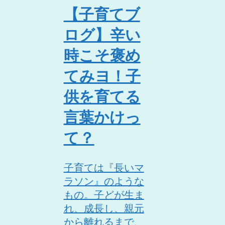
【子育てブ
ログ】辛い
時こそ褒め
てみヨ！子
供を育てる
言葉かけっ
て？
子育ては『長いマ
ラソン』のような
もの。子どが生ま
れ、成長し、親元
から離れるまで、