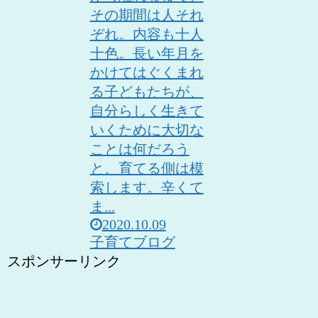
その期間は人それ
ぞれ。内容も十人
十色。長い年月を
かけてはぐくまれ
る子どもたちが、
自分らしく生きて
いくために大切な
ことは何だろう
と、育てる側は模
索します。辛くて
ま...
2020.10.09
子育てブログ
スポンサーリンク