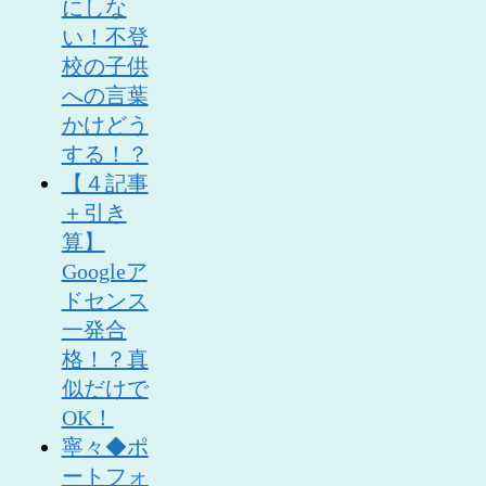
にしな
い！不登
校の子供
への言葉
かけどう
する！？
【４記事
＋引き
算】
Googleア
ドセンス
一発合
格！？真
似だけで
OK！
寧々◆ポ
ートフォ