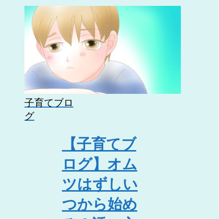
子育てブロ
グ
【子育てブ
ログ】オム
ツはずしい
つから始め