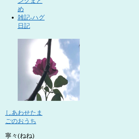
ンクまと
め
雑記-ハグ
日記
しあわせたま
ごのおうち
寧々(ねね)