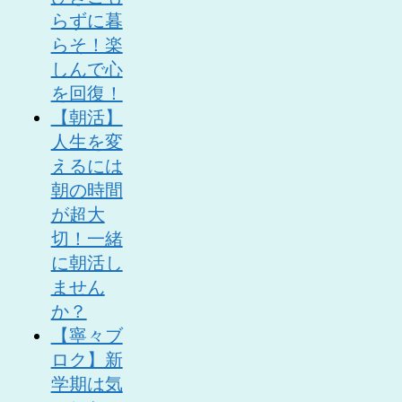
らずに暮
らそ！楽
しんで心
を回復！
【朝活】
人生を変
えるには
朝の時間
が超大
切！一緒
に朝活し
ません
か？
【寧々ブ
ロク】新
学期は気