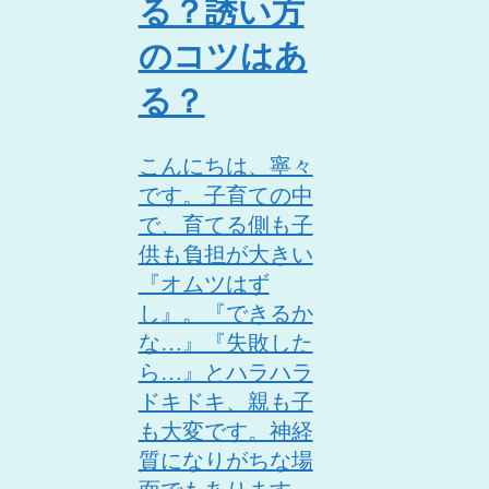
る？誘い方
のコツはあ
る？
こんにちは、寧々
です。子育ての中
で、育てる側も子
供も負担が大きい
『オムツはず
し』。『できるか
な…』『失敗した
ら…』とハラハラ
ドキドキ、親も子
も大変です。神経
質になりがちな場